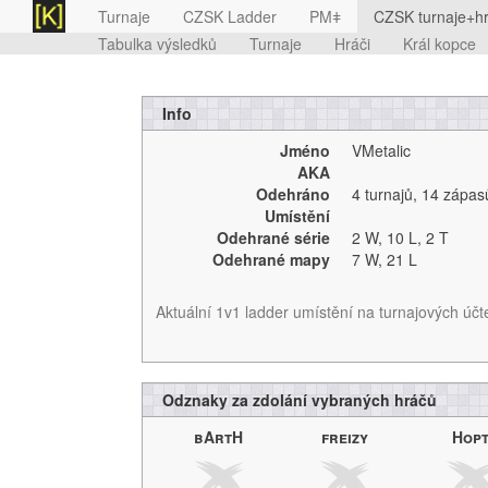
Turnaje
CZSK Ladder
PMǂ
CZSK turnaje+hr
Tabulka výsledků
Turnaje
Hráči
Král kopce
Info
Jméno
VMetalic
AKA
Odehráno
4 turnajů
,
14 zápas
Umístění
Odehrané série
2 W,
10 L,
2 T
Odehrané mapy
7 W,
21 L
Aktuální 1v1 ladder umístění na turnajových účt
Odznaky za zdolání vybraných hráčů
bArtH
freizy
Hop