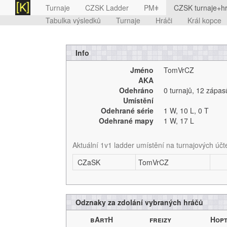
Turnaje
CZSK Ladder
PMǂ
CZSK turnaje+hr
Tabulka výsledků
Turnaje
Hráči
Král kopce
Info
Jméno
TomVrCZ
AKA
Odehráno
0 turnajů
,
12 zápas
Umístění
Odehrané série
1 W,
10 L,
0 T
Odehrané mapy
1 W,
17 L
Aktuální 1v1 ladder umístění na turnajových účt
CZaSK
TomVrCZ
Odznaky za zdolání vybraných hráčů
bArtH
freizy
Hop