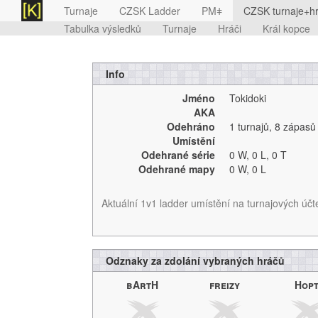
Turnaje
CZSK Ladder
PMǂ
CZSK turnaje+hr
Tabulka výsledků
Turnaje
Hráči
Král kopce
Info
Jméno
Tokidoki
AKA
Odehráno
1 turnajů
,
8 zápasů
Umístění
Odehrané série
0 W,
0 L,
0 T
Odehrané mapy
0 W,
0 L
Aktuální 1v1 ladder umístění na turnajových účt
Odznaky za zdolání vybraných hráčů
bArtH
freizy
Hop