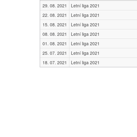
29. 08. 2021
Letní liga 2021
22. 08. 2021
Letní liga 2021
15. 08. 2021
Letní liga 2021
08. 08. 2021
Letní liga 2021
01. 08. 2021
Letní liga 2021
25. 07. 2021
Letní liga 2021
18. 07. 2021
Letní liga 2021