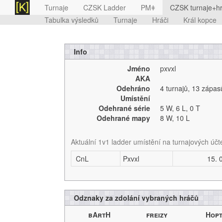
Turnaje
CZSK Ladder
PMǂ
CZSK turnaje+hr
Tabulka výsledků
Turnaje
Hráči
Král kopce
Info
Jméno
pxvxl
AKA
Odehráno
4 turnajů
,
13 zápas
Umístění
Odehrané série
5 W,
6 L,
0 T
Odehrané mapy
8 W,
10 L
Aktuální 1v1 ladder umístění na turnajových účt
CnL
Pxvxl
15. 
Odznaky za zdolání vybraných hráčů
bArtH
freizy
Hop