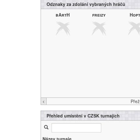
Odznaky za zdolání vybraných hráčů
bArtH
freizy
Hop
<
Přehled umístění v CZSK turnajích
Název turnaje