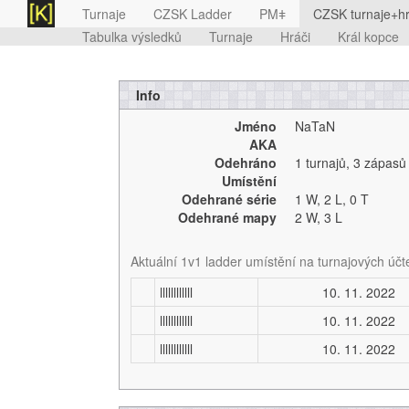
Turnaje
CZSK Ladder
PMǂ
CZSK turnaje+hr
Tabulka výsledků
Turnaje
Hráči
Král kopce
Info
Jméno
NaTaN
AKA
Odehráno
1 turnajů
,
3 zápasů
Umístění
Odehrané série
1 W,
2 L,
0 T
Odehrané mapy
2 W,
3 L
Aktuální 1v1 ladder umístění na turnajových účt
llllllllllll
10. 11. 2022
llllllllllll
10. 11. 2022
llllllllllll
10. 11. 2022