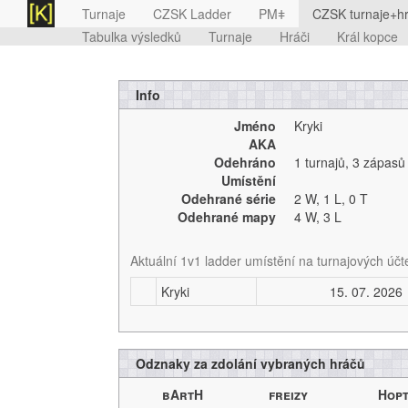
Turnaje
CZSK Ladder
PMǂ
CZSK turnaje+hr
Tabulka výsledků
Turnaje
Hráči
Král kopce
Info
Jméno
Kryki
AKA
Odehráno
1 turnajů
,
3 zápasů
Umístění
Odehrané série
2 W,
1 L,
0 T
Odehrané mapy
4 W,
3 L
Aktuální 1v1 ladder umístění na turnajových účt
Kryki
15. 07. 2026
Odznaky za zdolání vybraných hráčů
bArtH
freizy
Hop