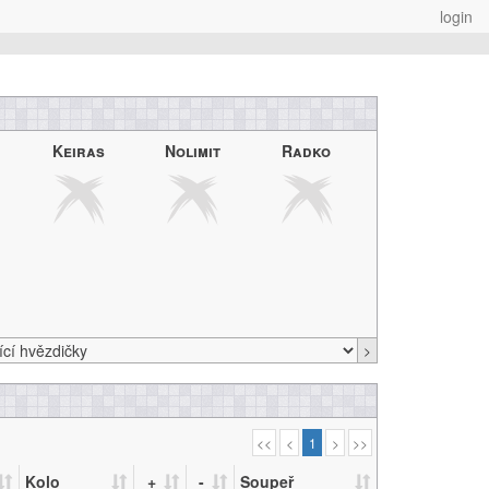
login
Keiras
Nolimit
Radko
>
<<
<
1
>
>>
Kolo
+
-
Soupeř