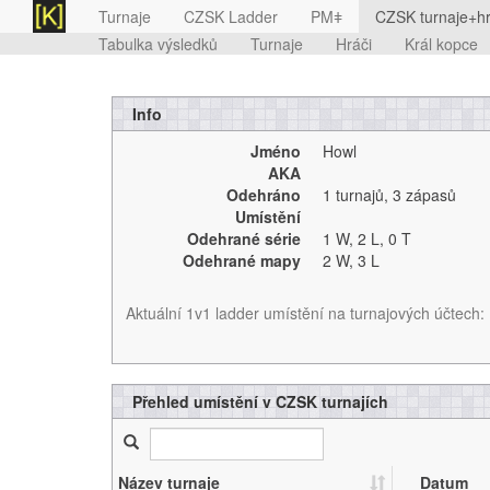
Turnaje
CZSK Ladder
PMǂ
CZSK turnaje+hr
Tabulka výsledků
Turnaje
Hráči
Král kopce
Info
Jméno
Howl
AKA
Odehráno
1 turnajů
,
3 zápasů
Umístění
Odehrané série
1 W,
2 L,
0 T
Odehrané mapy
2 W,
3 L
Aktuální 1v1 ladder umístění na turnajových účtech:
Přehled umístění v CZSK turnajích
Název turnaje
Datum