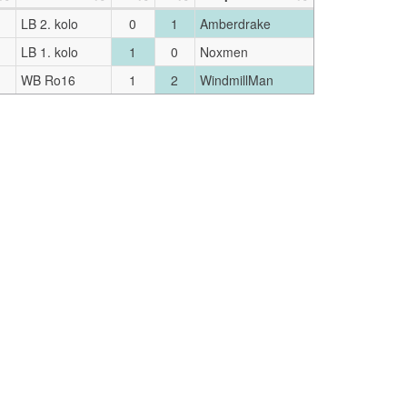
LB 2. kolo
0
1
Amberdrake
LB 1. kolo
1
0
Noxmen
WB Ro16
1
2
WindmillMan