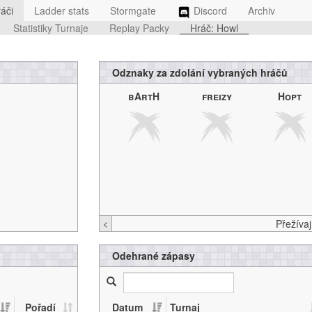
áči
Ladder stats
Stormgate
Discord
Archiv
Statistiky Turnaje
Replay Packy
Hráč: Howl
Odznaky za zdolání vybraných hráčů
bArtH
freizy
Hopt
<
Odehrané zápasy
Pořadí
Datum
Turnaj