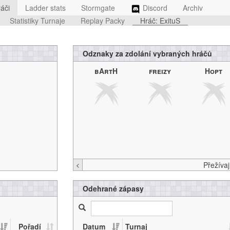
áči
Ladder stats
Stormgate
Discord
Archiv
Statistiky Turnaje
Replay Packy
Hráč: ExituS
Odznaky za zdolání vybraných hráčů
bArtH
freizy
Hopt
<
Odehrané zápasy
Pořadí
Datum
Turnaj