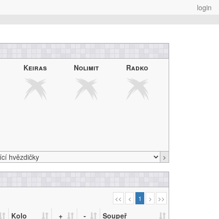
login
Keiras
Nolimit
Radko
>
<<
<
1
>
>>
Kolo
+
-
Soupeř