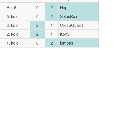
Ro16
0
2
Hopt
5. kolo
0
2
SolusRex
3. kolo
2
1
CrosSGuarD
2. kolo
2
1
Korty
1. kolo
0
2
lumpas