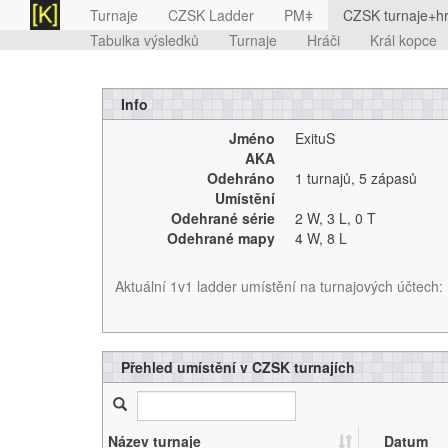
Turnaje
CZSK Ladder
PMǂ
CZSK turnaje+hr
Tabulka výsledků
Turnaje
Hráči
Král kopce
Info
Jméno
ExituS
AKA
Odehráno
1 turnajů
,
5 zápasů
Umístění
Odehrané série
2 W,
3 L,
0 T
Odehrané mapy
4 W,
8 L
Aktuální 1v1 ladder umístění na turnajových účtech:
Přehled umístění v CZSK turnajích
Název turnaje
Datum