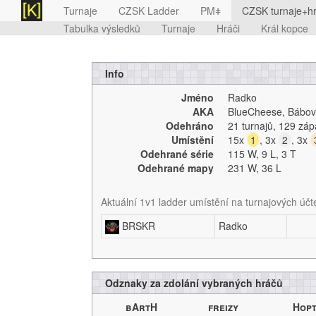
Turnaje
CZSK Ladder
PMǂ
CZSK turnaje+hr
Tabulka výsledků
Turnaje
Hráči
Král kopce
Info
Jméno
Radko
AKA
BlueCheese, Bábo
Odehráno
21 turnajů
,
129 záp
Umístění
15x
1
,
3x
2
,
3x
Odehrané série
115 W,
9 L,
3 T
Odehrané mapy
231 W,
36 L
Aktuální 1v1 ladder umístění na turnajových účt
BRSKR
Radko
Odznaky za zdolání vybraných hráčů
bArtH
freizy
Hop