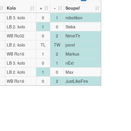
Kolo
+
-
Soupeř
LB 3. kolo
0
1
robotikov
LB 2. kolo
1
0
Siska
WB Ro32
0
2
NimeTh
LB 2. kolo
TL
TW
pxvxl
WB Ro16
1
2
Markus
LB 3. kolo
0
1
nExt
LB 2. kolo
1
0
Max
WB Ro16
0
2
JustLikeFire