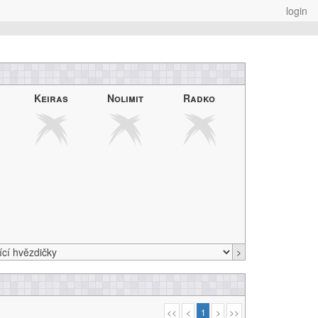
login
Keiras
Nolimit
Radko
>
<<
<
1
>
>>