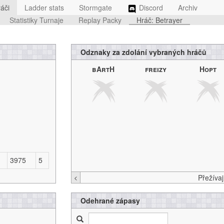
áči
Ladder stats
Stormgate
Discord
Archiv
Statistiky Turnaje
Replay Packy
Hráč: Betrayer
Odznaky za zdolání vybraných hráčů
bArtH
freizy
Hopt
3975
5
<
Odehrané zápasy