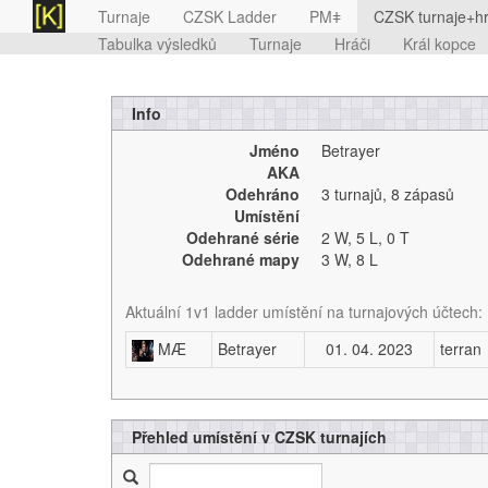
Turnaje
CZSK Ladder
PMǂ
CZSK turnaje+hr
Tabulka výsledků
Turnaje
Hráči
Král kopce
Info
Jméno
Betrayer
AKA
Odehráno
3 turnajů
,
8 zápasů
Umístění
Odehrané série
2 W,
5 L,
0 T
Odehrané mapy
3 W,
8 L
Aktuální 1v1 ladder umístění na turnajových účtech:
MÆ
Betrayer
01. 04. 2023
terran
Přehled umístění v CZSK turnajích