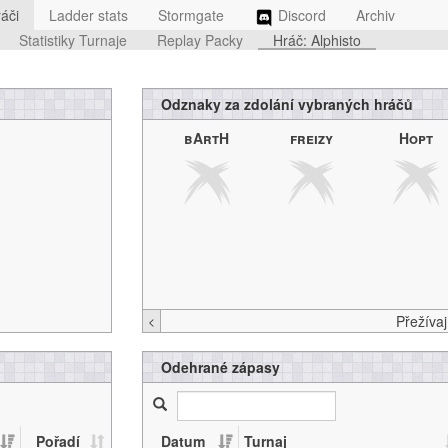
áči
Ladder stats
Stormgate
Discord
Archiv
Statistiky Turnaje
Replay Packy
Hráč: Alphisto
Odznaky za zdolání vybraných hráčů
bArtH
freizy
Hopt
<
Odehrané zápasy
Pořadí
Datum
Turnaj