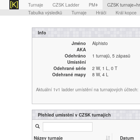
Turnaje
CZSK Ladder
PMǂ
CZSK turnaje+hr
Tabulka výsledků
Turnaje
Hráči
Král kopce
Info
Jméno
Alphisto
AKA
Odehráno
1 turnajů
,
5 zápasů
Umístění
Odehrané série
2 W,
1 L,
0 T
Odehrané mapy
8 W,
4 L
Aktuální 1v1 ladder umístění na turnajových účtech:
Přehled umístění v CZSK turnajích
Název turnaje
Datum