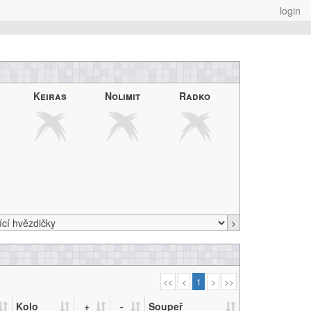
login
Keiras
Nolimit
Radko
>
<<
<
1
>
>>
Kolo
+
-
Soupeř