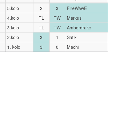
5.kolo
2
3
FireWawE
4.kolo
TL
TW
Markus
3.kolo
TL
TW
Amberdrake
2.kolo
3
1
Satik
1. kolo
3
0
Machi