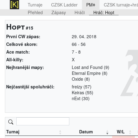
Turnaje
CZSK Ladder
PMǂ
CZSK turnaje+hrá
Přehled
Zápasy
Hráči
Hráč: Hopt
Hopt
#15
První CW zápas:
29. 04. 2018
Celkové skore:
66
-
56
Ace match:
7
-
8
All-killy:
X
Nejhranější mapy:
Lost and Found (9)
Eternal Empire (8)
Oxide (8)
Nejčastější spoluhráči:
freizy (57)
Keiras (55)
nExt (30)
Turnaj
Datum
W/L